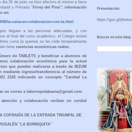
 día 26 de junio se hizo efectivo el mismo a favor
fantil y Primaria "
Virrey del Pino"; información
Presentacion
to en:
https://goo.gl/pho
/06/la-caixa-en-colaboracion-con-la.html
ipos lleguen a las personas adecuadas, y con
os al final del curso académico, el Colegio testeó
Buscar en este blog
último curso (a quienes se les cede temporalmente
uién tiene
carencias económicas reales.
número de TABLETS y beneficiar a alumnos de
imos colaboración económica para la actual
vos que pueden realizarse a través de BIZUM
en mediante ingreso/transferencia al número de
021 2102 indicando en concepto "Caridad La
ar un correo a laborriquitabaena@gmail.com
atención y colaboración reciban un cordial
LA COFRADÍA DE LA ENTRADA
TRIUNFAL DE
RUSALÉN "LA BORRIQUITA"