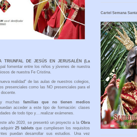
Cartel Semana Sant
A TRIUNFAL DE JESÚS EN JERUSALÉN (La
cipal fomentar entre los niños y jóvenes de nuestra
giosos de nuestra Fe Cristina.
ueva realidad" de las aulas de nuestros colegios,
des presenciales como las NO presenciales para el
d docente.
hay muchas
familias que no tienen medios
uedan acceder a este tipo de formación: clases
idades de todo tipo y....realizar exámenes.
este año 2020, se presentó un proyecto a la
Obra
adquirir
25 tablets
que cumpliesen los requisitos
ntes puedan desarrollar sus estudios. Una vez