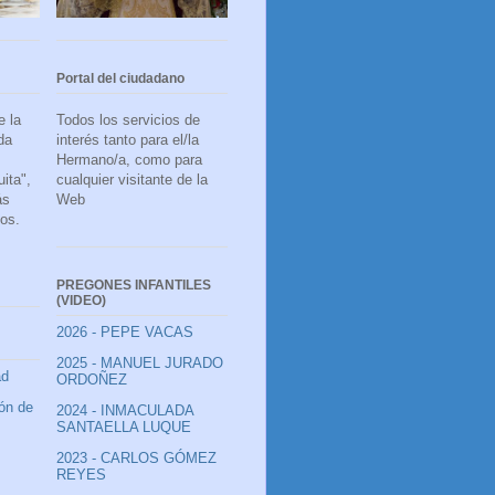
Portal del ciudadano
e la
Todos los servicios de
da
interés tanto para el/la
Hermano/a, como para
ita",
cualquier visitante de la
ás
Web
ios.
PREGONES INFANTILES
(VIDEO)
2026 - PEPE VACAS
2025 - MANUEL JURADO
ad
ORDOÑEZ
ión de
2024 - INMACULADA
SANTAELLA LUQUE
2023 - CARLOS GÓMEZ
REYES