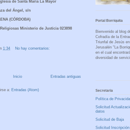
glesia de Santa María La Mayor
aza del Ángel, s/n
ENA (CÓRDOBA)
Portal Borriquita
Religiosas Ministerio de Justicia 023898
Bienvenido al blog d
Cofradía de la Entra
Triunfal de Jesús en
Jerusalén "La Borriqu
en
1:34
No hay comentarios:
en el cual encontrar
diversidad de servic
Inicio
Entradas antiguas
irse a:
Entradas (Atom)
Secretaria
Política de Privacid
Solicitud Actualizac
datos
Solicitud de Baja
Solicitud Inscripción