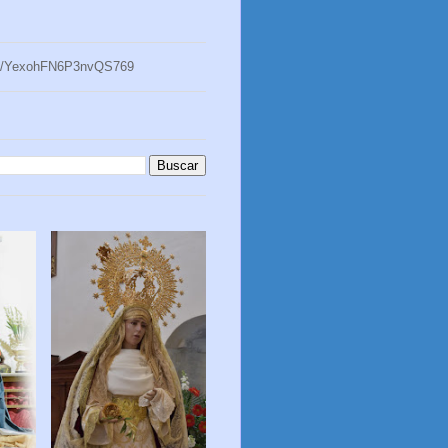
tos/YexohFN6P3nvQS769