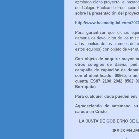
aprobado dicho proyecto, el pasado
del Colegio Público de Educación In
sobre la presentación del proyec
http://www.baenadigital.com/2020
Para
garantizar
que dichos equ
garantía de devolución de los mism
a las familias de los alumnos del 
estos equipos) con objeto de ver q
Con objeto de adquirir mayor 
otros colegios de Baena, ped
campaña de captación de donati
con el identificador 00665, o bi
cuenta ES87 2100 2042 8502 0
Borriquita)
Para cualquier duda pueden envi
Agradeciendo de antemano su 
saludo en Cristo
LA JUNTA DE GOBIERNO DE 
JESÚS EN JE