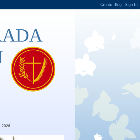
RADA
N
a 2026